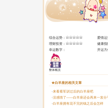
综合运势：
爱情运
理财投资：
健康指
幸运数字：
开运方
整体概况
★白羊座的相关文章
·
来看看军训过后的白羊座吧
·
没感情了――白羊座还会再来一发分
·
白羊座拥有花不完的钱之后会怎样