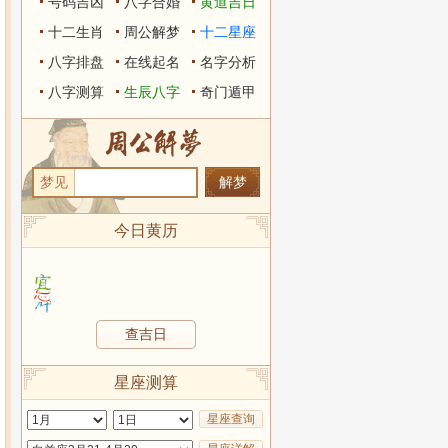
号码吉凶
八字合婚
黄道吉日
十二生肖
周公解梦
十二星座
八字排盘
在线起名
名字分析
八字测算
生辰八字
奇门遁甲
梦见
今日黄历
查吉日
星座测算
星座查询