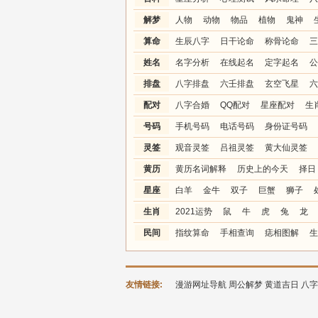
解梦
人物
动物
物品
植物
鬼神
算命
生辰八字
日干论命
称骨论命
三
姓名
名字分析
在线起名
定字起名
公
排盘
八字排盘
六壬排盘
玄空飞星
六
配对
八字合婚
QQ配对
星座配对
生
号码
手机号码
电话号码
身份证号码
灵签
观音灵签
吕祖灵签
黄大仙灵签
黄历
黄历名词解释
历史上的今天
择日
星座
白羊
金牛
双子
巨蟹
狮子
生肖
2021运势
鼠
牛
虎
兔
龙
民间
指纹算命
手相查询
痣相图解
生
友情链接:
漫游网址导航
周公解梦
黄道吉日
八字