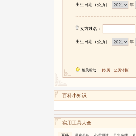
出生日期（公历）
年
女方姓名：
出生日期（公历）
年
相关帮助：
[农历，公历转换]
百科小知识
实用工具大全
百科
星座分析
心理测试
风水命理
八