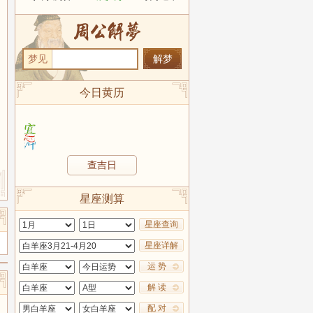
梦见
今日黄历
查吉日
星座测算
星座查询
星座详解
运 势
解 读
配 对