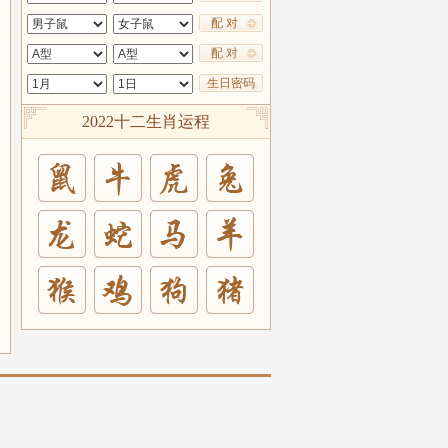
配 对
配 对
生日密码
2022十二生肖运程
兔
羊
猪