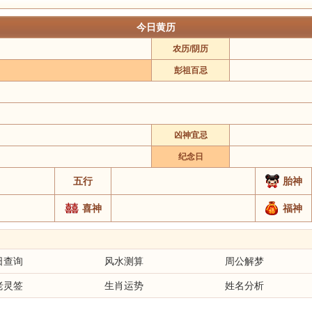
今日黄历
农历/阴历
彭祖百忌
凶神宜忌
纪念日
五行
胎神
喜神
福神
日查询
风水测算
周公解梦
老灵签
生肖运势
姓名分析