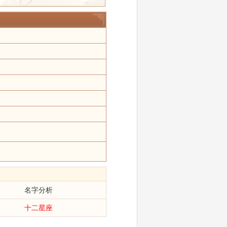
名字分析
十二星座