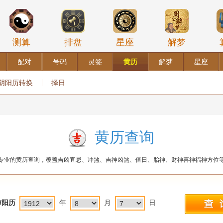
测算
排盘
星座
解梦
配对
号码
灵签
黄历
解梦
星座
阴阳历转换
择日
黄历查询
专业的黄历查询，覆盖吉凶宜忌、冲煞、吉神凶煞、值日、胎神、财神喜神福神方位
/阳历
年
月
日