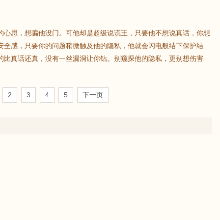
的心思，想骗他没门。可他却是超级说谎王，只要他不想说真话，你想
安全感，只要你的问题稍微触及他的隐私，他就会闪电般结下保护结
的比真话还真，没有一丝漏洞让你钻。别窥探他的隐私，更别想伤害
2
3
4
5
下一页