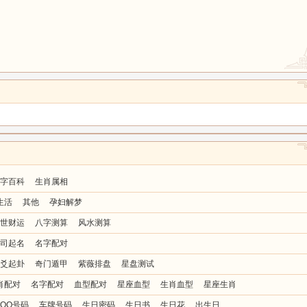
鼠
牛
虎
龙
蛇
马
字百科
生肖属相
猴
鸡
狗
生活
其他
孕妇解梦
世财运
八字测算
风水测算
司起名
名字配对
爻起卦
奇门遁甲
紫薇排盘
星盘测试
肖配对
名字配对
血型配对
星座血型
生肖血型
星座生肖
QQ号码
车牌号码
生日密码
生日书
生日花
出生日