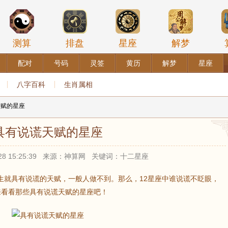
测算
排盘
星座
解梦
配对
号码
灵签
黄历
解梦
星座
八字百科
生肖属相
天赋的星座
具有说谎天赋的星座
0-28 15:25:39 来源：神算网 关键词：十二星座
生就具有说谎的天赋，一般人做不到。那么，12星座中谁说谎不眨眼，
来看看那些具有说谎天赋的星座吧！