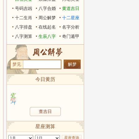
号码吉凶
八字合婚
黄道吉日
十二生肖
周公解梦
十二星座
八字排盘
在线起名
名字分析
八字测算
生辰八字
奇门遁甲
梦见
今日黄历
查吉日
星座测算
星座查询