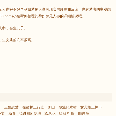
见人参好不好？孕妇梦见人参有现实的影响和反应，也有梦者的主观想
s230.com)小编帮你整理的孕妇梦见人参的详细解说吧。
参，会生儿子。
生女儿的几率很高。
野
三角恋爱
在吊桥上行走
矿山
燃烧的木材
女儿楼上掉下
外文
肋骨
掉进厕所便池
鸢尾花
堕胎 打胎
邮递员