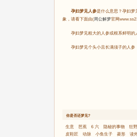
孕妇梦见人参
是什么意思？孕妇梦
象，请看下面由(
周公解梦
官网www.s
孕妇梦见粗大的人参或根系鲜明的人
孕妇梦见个头小且长满须子的人参，
你是否还梦见?
生意
芭蕉
6 六
隐秘的事物
狂
皮鞋匠
动脉
小鱼生子
菱形
读