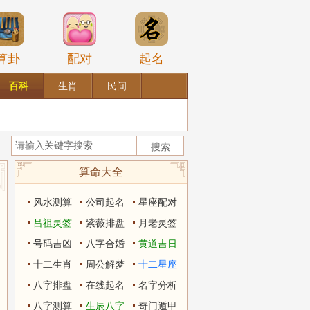
算卦
配对
起名
百科
生肖
民间
算命大全
风水测算
公司起名
星座配对
吕祖灵签
紫薇排盘
月老灵签
号码吉凶
八字合婚
黄道吉日
十二生肖
周公解梦
十二星座
八字排盘
在线起名
名字分析
八字测算
生辰八字
奇门遁甲