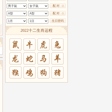
配 对
配 对
生日密码
2022十二生肖运程
兔
羊
猪