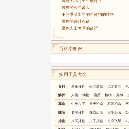
属狗的几月出生最好？
属狗的今年多大
不同季节出生的生肖狗的性格
属狗的是什么命
属狗人出生月的命运
百科小知识
实用工具大全
百科
星座分析
心理测试
风水命理
八
解梦
人物
动物
物品
植物
鬼神
算命
生辰八字
日干论命
称骨论命
三
姓名
名字分析
在线起名
定字起名
公
排盘
八字排盘
六壬排盘
玄空飞星
六