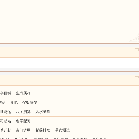
鼠
牛
虎
龙
蛇
马
猴
鸡
狗
字百科
生肖属相
生活
其他
孕妇解梦
世财运
八字测算
风水测算
司起名
名字配对
爻起卦
奇门遁甲
紫薇排盘
星盘测试