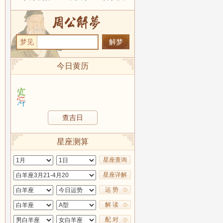
梦见
今日黄历
查吉日
星座测算
星座查询
星座详解
运 势
解 读
配 对