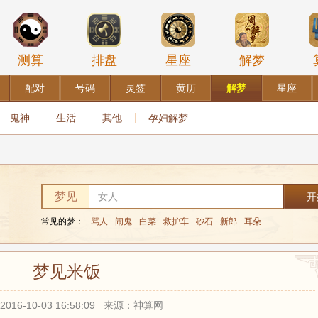
测算
排盘
星座
解梦
配对
号码
灵签
黄历
解梦
星座
鬼神
生活
其他
孕妇解梦
梦见
常见的梦：
骂人
闹鬼
白菜
救护车
砂石
新郎
耳朵
梦见米饭
016-10-03 16:58:09 来源：神算网