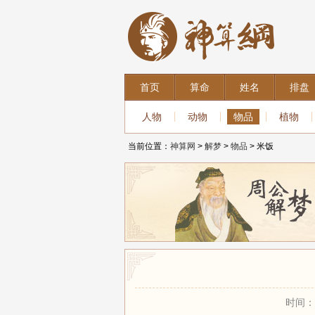
首页
算命
姓名
排盘
人物
动物
物品
植物
当前位置：
神算网
>
解梦
>
物品
> 米饭
时间：2