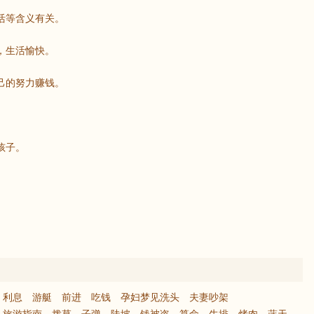
活等含义有关。
，生活愉快。
己的努力赚钱。
孩子。
。
利息
游艇
前进
吃钱
孕妇梦见洗头
夫妻吵架