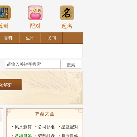
算卦
配对
起名
百科
生肖
民间
算命大全
风水测算
公司起名
星座配对
吕祖灵签
紫薇排盘
月老灵签