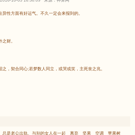
016-10-03 16:58:09 来源：神算网
在异性方面有好运气。不久一定会来报到的。
外之财。
招之，契合同心;若梦数人同立，或哭或笑，主死丧之兆。
总是老公出轨、与别的女人在一起
离弃
坚果
空调
苹果树