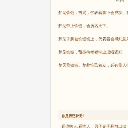
时间：2
梦见铁链，吉兆，代
表
着事业会成功。
梦见带上铁链，会扬名天下。
梦见手脚被铁链锁上，代
表
着会得到意
梦见铁链，预兆待考者学业成绩还好.
梦天垂铁链。梦此惟己独立，必有贵人
你是否还梦见?
看望病人,看病人
男子妻子释放出狱