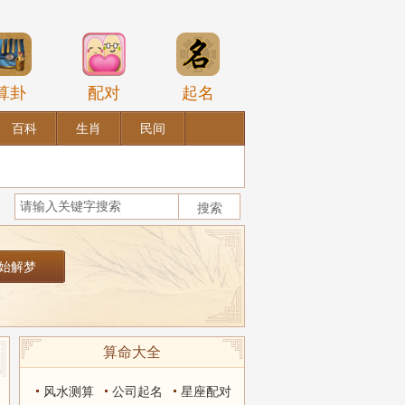
算卦
配对
起名
百科
生肖
民间
算命大全
风水测算
公司起名
星座配对