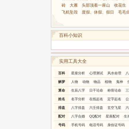
砖
大雁
头部顶着一座山
收花生
飞机坠毁
度假、休假、假日
毛毛
百科小知识
实用工具大全
百科
星座分析
心理测试
风水命理
八
解梦
人物
动物
物品
植物
鬼神
算命
生辰八字
日干论命
称骨论命
三
姓名
名字分析
在线起名
定字起名
公
排盘
八字排盘
六壬排盘
玄空飞星
六
配对
八字合婚
QQ配对
星座配对
生
号码
手机号码
电话号码
身份证号码