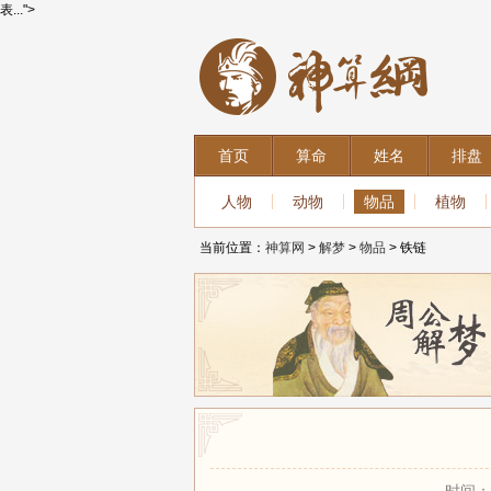
表...">
首页
算命
姓名
排盘
人物
动物
物品
植物
当前位置：
神算网
>
解梦
>
物品
> 铁链