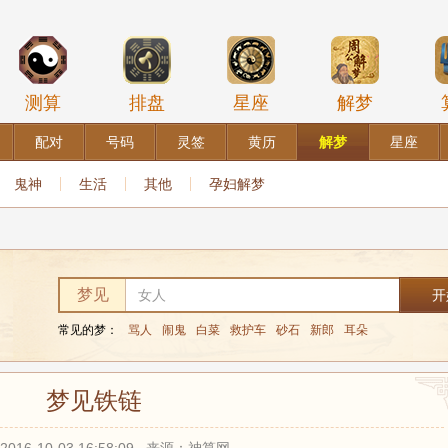
测算
排盘
星座
解梦
配对
号码
灵签
黄历
解梦
星座
鬼神
生活
其他
孕妇解梦
梦见
常见的梦：
骂人
闹鬼
白菜
救护车
砂石
新郎
耳朵
梦见铁链