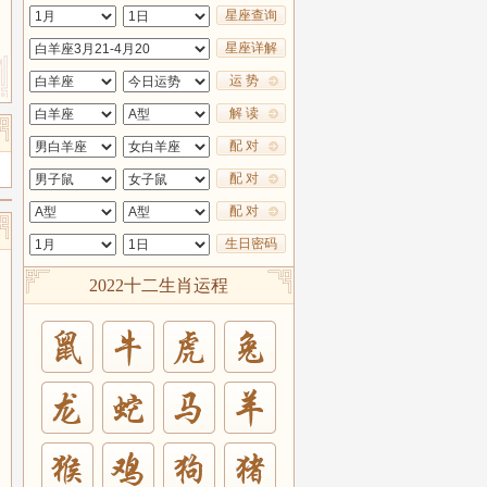
星座查询
星座详解
运 势
解 读
配 对
配 对
配 对
生日密码
2022十二生肖运程
兔
羊
猪