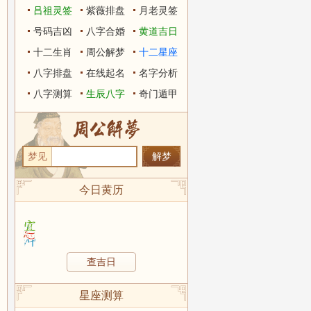
吕祖灵签
紫薇排盘
月老灵签
号码吉凶
八字合婚
黄道吉日
十二生肖
周公解梦
十二星座
八字排盘
在线起名
名字分析
八字测算
生辰八字
奇门遁甲
梦见
今日黄历
查吉日
星座测算