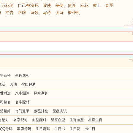
万花筒
自己被淹死
唆使、差使、使唤
麻花
黄土
春季
虫
控告
路牌
诗歌、写诗、读诗
播种机
字百科
生肖属相
生活
其他
孕妇解梦
鼠
牛
虎
世财运
八字测算
风水测算
司起名
名字配对
龙
蛇
马
爻起卦
奇门遁甲
紫薇排盘
星盘测试
肖配对
名字配对
血型配对
星座血型
生肖血型
星座生肖
猴
鸡
狗
QQ号码
车牌号码
生日密码
生日书
生日花
出生日