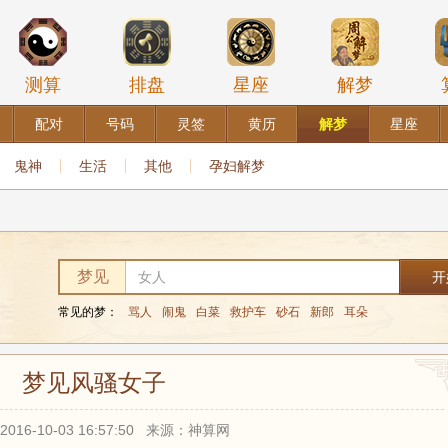
测算
排盘
星座
解梦
配对
号码
灵签
黄历
解梦
星座
鬼神
生活
其他
孕妇解梦
梦见
常见的梦：
骂人
闹鬼
白菜
救护车
砂石
新郎
耳朵
梦见风骚女子
016-10-03 16:57:50 来源：神算网