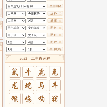
星座详解
运 势
解 读
配 对
配 对
配 对
生日密码
2022十二生肖运程
兔
羊
猪