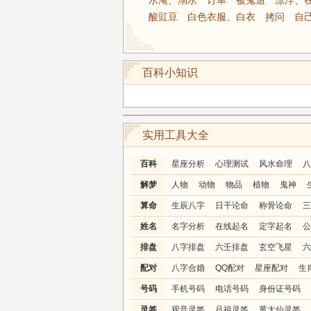
水淹、溺水
订单
被鬼追
漂浮、
酸豇豆
白色衣服、白衣
拷问
自
百科小知识
实用工具大全
百科
星座分析
心理测试
风水命理
八
解梦
人物
动物
物品
植物
鬼神
算命
生辰八字
日干论命
称骨论命
三
姓名
名字分析
在线起名
定字起名
公
排盘
八字排盘
六壬排盘
玄空飞星
六
配对
八字合婚
QQ配对
星座配对
生
号码
手机号码
电话号码
身份证号码
灵签
观音灵签
吕祖灵签
黄大仙灵签