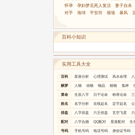
怀孕
孕妇梦见死人复活
妻子自杀
对手
海绵
平安符
颈项
暴风
百科小知识
实用工具大全
百科
星座分析
心理测试
风水命理
八
解梦
人物
动物
物品
植物
鬼神
算命
生辰八字
日干论命
称骨论命
三
姓名
名字分析
在线起名
定字起名
公
排盘
八字排盘
六壬排盘
玄空飞星
六
配对
八字合婚
QQ配对
星座配对
生
号码
手机号码
电话号码
身份证号码