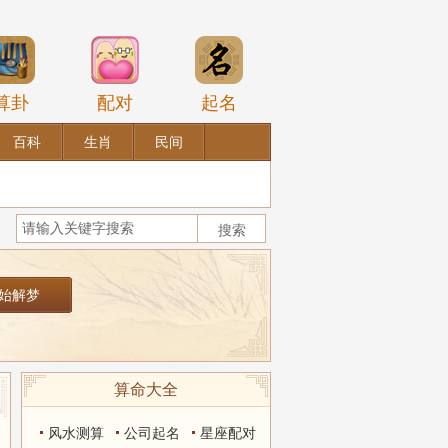
算卦
配对
起名
百科
生肖
民间
算命大全
风水测算
公司起名
星座配对