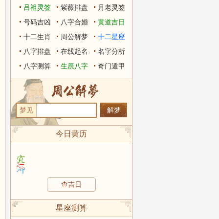
吕祖灵签
紫薇排盘
月老灵签
号码吉凶
八字合婚
黄道吉日
十二生肖
周公解梦
十二星座
八字排盘
在线起名
名字分析
八字测算
生辰八字
奇门遁甲
梦见
今日黄历
查吉日
星座测算