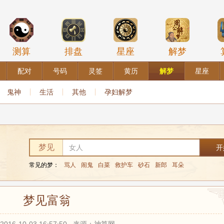
测算
排盘
星座
解梦
配对
号码
灵签
黄历
解梦
星座
鬼神
生活
其他
孕妇解梦
梦见
常见的梦：
骂人
闹鬼
白菜
救护车
砂石
新郎
耳朵
梦见富翁